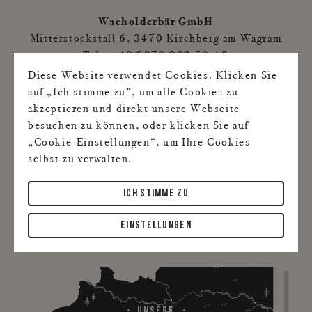
Wacholderbär GmbH
Mitterstockstall 6, 3470 Kirchberg am Wagram
Tel.: +43 2279 292 50-13
E-Mail:
office@wacholderbaer.at
Diese Website verwendet Cookies. Klicken Sie
auf „Ich stimme zu“, um alle Cookies zu
UID: ATU 66293637
akzeptieren und direkt unsere Webseite
Firmenbuchnummer: FN 359510 t
besuchen zu können, oder klicken Sie auf
Firmengericht: Landesgericht St. Pölten
„Cookie-Einstellungen“, um Ihre Cookies
selbst zu verwalten.
Bankverbindung:
HYPO Oberösterreich
BIC: OBLAAT2L / IBAN: AT92 5400 0000
ICH STIMME ZU
0076 1718
EINSTELLUNGEN
Unsere